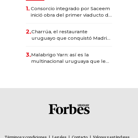
1.
Consorcio integrado por Saceem
inició obra del primer viaducto de
los Accesos Este a Montevideo;
inversión total asciende a US$ 54
2.
Charrúa, el restaurante
millones
uruguayo que conquistó Madrid:
sirve 300 cubiertos diarios, agota
reservas con un mes de
3.
Malabrigo Yarn: así es la
anticipación y prepara apertura
multinacional uruguaya que le
da de tejer al mundo
Términos y condiciones
|
Legales
|
Contacto
|
Valores y estándares