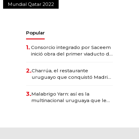
Mundial Qatar 2022
Popular
1.
Consorcio integrado por Saceem
inició obra del primer viaducto de
los Accesos Este a Montevideo;
inversión total asciende a US$ 54
2.
Charrúa, el restaurante
millones
uruguayo que conquistó Madrid:
sirve 300 cubiertos diarios, agota
reservas con un mes de
3.
Malabrigo Yarn: así es la
anticipación y prepara apertura
multinacional uruguaya que le
da de tejer al mundo