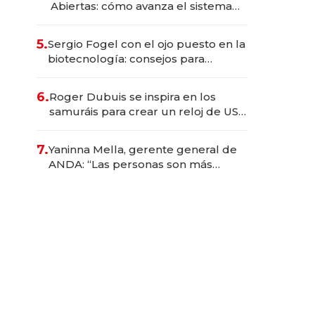
Abiertas: cómo avanza el sistema
financiero uruguayo
5.
Sergio Fogel con el ojo puesto en la
biotecnología: consejos para
emprendedores, oportunidades de
inversión y el rol de la IA
6.
Roger Dubuis se inspira en los
samuráis para crear un reloj de US$
384.000
7.
Yaninna Mella, gerente general de
ANDA: “Las personas son más
importantes que los problemas”