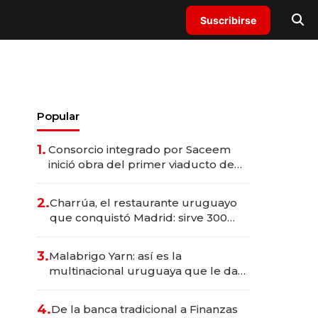
Suscribirse
Popular
1.
Consorcio integrado por Saceem
inició obra del primer viaducto de
los Accesos Este a Montevideo;
inversión total asciende a US$ 54
2.
Charrúa, el restaurante uruguayo
millones
que conquistó Madrid: sirve 300
cubiertos diarios, agota reservas
con un mes de anticipación y
3.
Malabrigo Yarn: así es la
prepara apertura
multinacional uruguaya que le da
de tejer al mundo
4.
De la banca tradicional a Finanzas