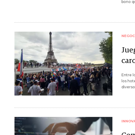
bono qu
NEGOC
Jue
caro
Entre l
los hot
diverso
INNOV