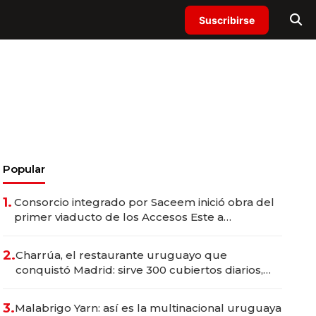
Suscribirse
Popular
1.
Consorcio integrado por Saceem inició obra del
primer viaducto de los Accesos Este a
Montevideo; inversión total asciende a US$ 54
millones
2.
Charrúa, el restaurante uruguayo que
conquistó Madrid: sirve 300 cubiertos diarios,
agota reservas con un mes de anticipación y
prepara apertura
3.
Malabrigo Yarn: así es la multinacional uruguaya