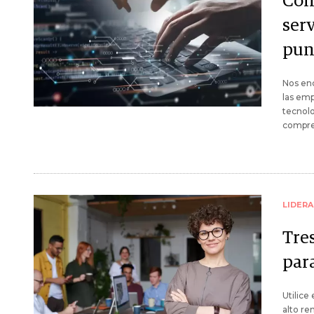
Com
ser
pun
Nos enc
las emp
tecnolo
compren
LIDER
Tre
para
Utilice
alto re