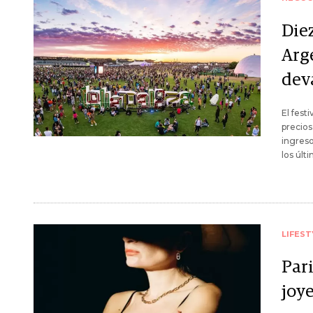
Die
Arg
deva
El fest
precios
ingreso
los últ
LIFEST
Par
joy