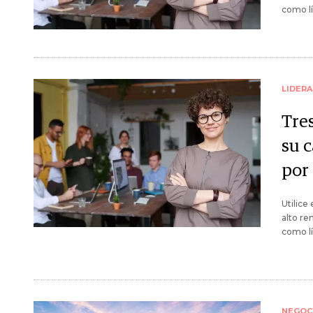
como lí
LIDER
Tre
su c
por
Utilice
alto re
como lí
NEGOC