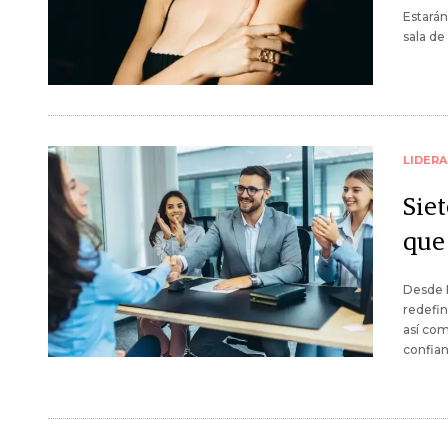
Estarán
sala de
LIDER
Sie
que
Desde R
redefin
así com
confian