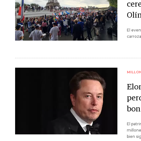
cer
Olí
El even
carroza
MILLO
Elo
per
bon
El patr
millone
bien si