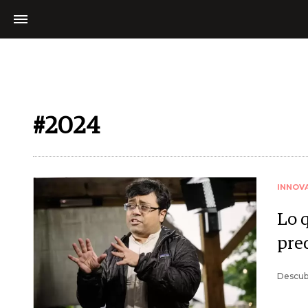
#2024
INNOV
Lo 
pre
Descubr