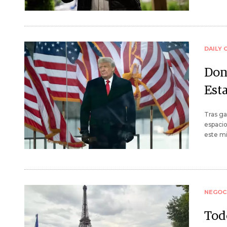
DAILY 
Don
Est
Tras ga
espaci
este mi
NEGOC
Tod