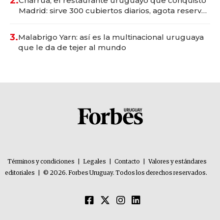
2.
Charrúa, el restaurante uruguayo que conquistó
Madrid: sirve 300 cubiertos diarios, agota reservas
con un mes de anticipación y prepara apertura
3.
Malabrigo Yarn: así es la multinacional uruguaya
que le da de tejer al mundo
Términos y condiciones
|
Legales
|
Contacto
|
Valores y estándares
editoriales
|
© 2026. Forbes Uruguay. Todos los derechos reservados.