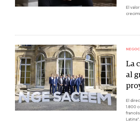
El valo
crecimi
NEGOC
La 
al 
pro
El dire
1.800 c
francés
Latina".