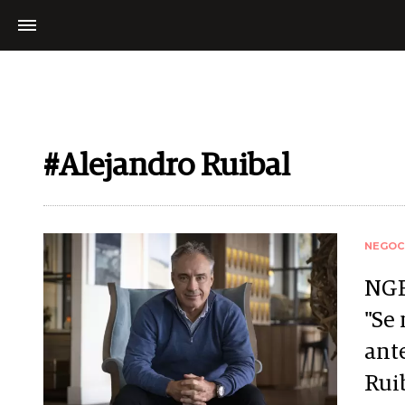
#Alejandro Ruibal
NEGOC
NGE
"Se
ant
Rui