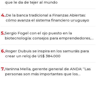
que le da de tejer al mundo
4.
De la banca tradicional a Finanzas Abiertas:
cómo avanza el sistema financiero uruguayo
5.
Sergio Fogel con el ojo puesto en la
biotecnología: consejos para emprendedores,
oportunidades de inversión y el rol de la IA
6.
Roger Dubuis se inspira en los samuráis para
crear un reloj de US$ 384.000
7.
Yaninna Mella, gerente general de ANDA: “Las
personas son más importantes que los
problemas”