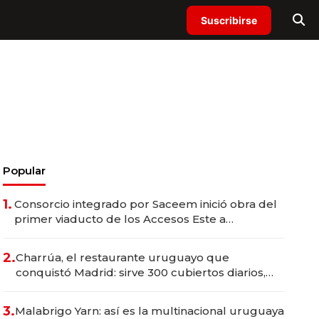
Suscribirse
Popular
1.
Consorcio integrado por Saceem inició obra del
primer viaducto de los Accesos Este a
Montevideo; inversión total asciende a US$ 54
millones
2.
Charrúa, el restaurante uruguayo que
conquistó Madrid: sirve 300 cubiertos diarios,
agota reservas con un mes de anticipación y
prepara apertura
3.
Malabrigo Yarn: así es la multinacional uruguaya