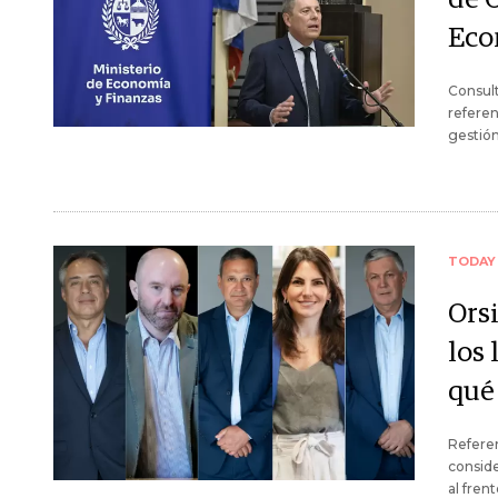
Eco
Consult
referen
gestión
TODAY
Ors
los 
qué
Referen
conside
al fren