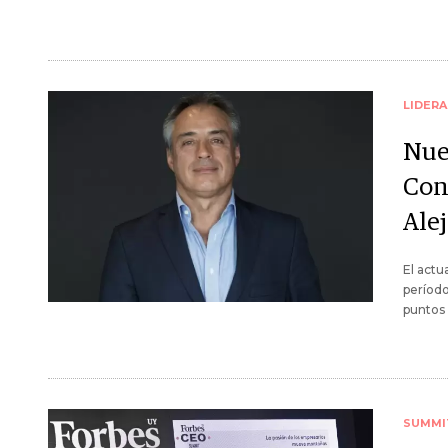
LIDER
Nue
Cons
Ale
El actu
período
puntos 
SUMMI