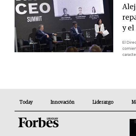
Ale
rep
y e
El Dire
comienz
caracte
Today
Innovación
Liderazgo
M