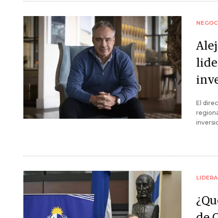
NEGOC
Alej
lid
inv
El dire
regiona
inversi
LIDER
¿Qu
de 