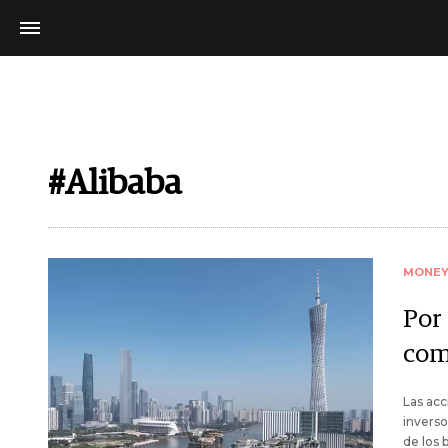
#Alibaba
MONE
Por
com
Las acc
inverso
de los 