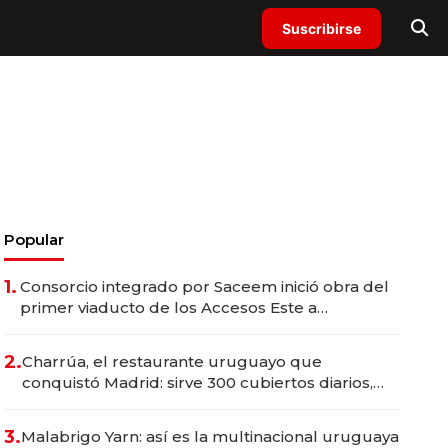
Suscribirse
Popular
1.
Consorcio integrado por Saceem inició obra del
primer viaducto de los Accesos Este a
Montevideo; inversión total asciende a US$ 54
millones
2.
Charrúa, el restaurante uruguayo que
conquistó Madrid: sirve 300 cubiertos diarios,
agota reservas con un mes de anticipación y
prepara apertura
3.
Malabrigo Yarn: así es la multinacional uruguaya