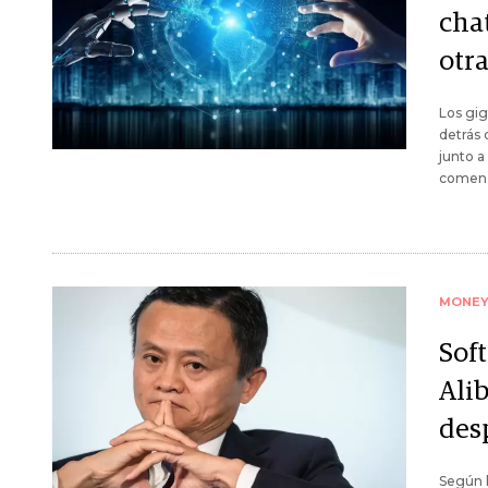
cha
otr
Los gig
detrás 
junto a
comenz
MONE
Sof
Ali
des
Según l