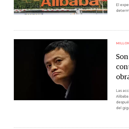
El expe
determi
MILLO
Son
cont
obr
Las acc
Alibaba
después
del gig