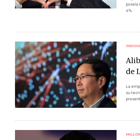
poseía 
4%.
INNOV
Ali
de 
La empr
su tecn
present
MILLO