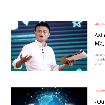
MILLO
Así
Ma,
Ma, ant
medida 
2020.
INNOV
¿Qu