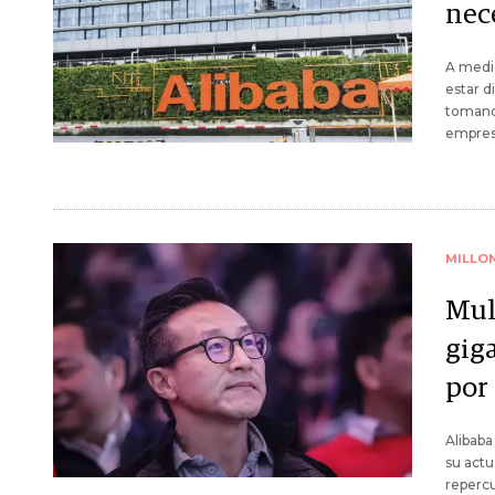
nece
A medid
estar d
tomando
empres
MILLO
Mul
giga
por
Alibaba
su actu
repercu