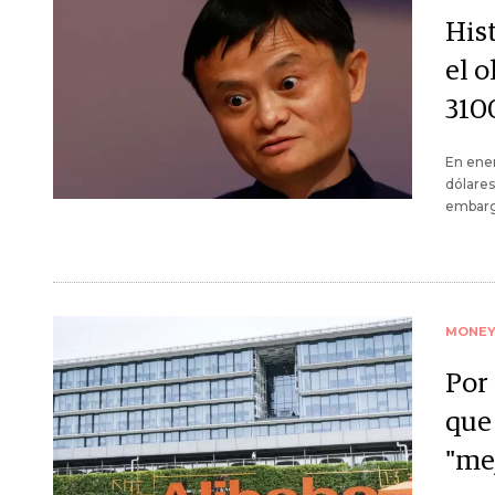
Hist
el 
310
En ener
dólares
embargo
MONE
Por 
que 
"me