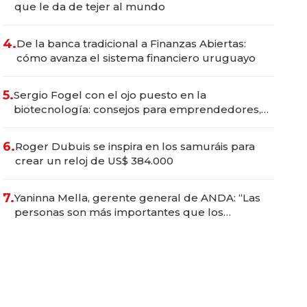
que le da de tejer al mundo
4.
De la banca tradicional a Finanzas Abiertas:
cómo avanza el sistema financiero uruguayo
5.
Sergio Fogel con el ojo puesto en la
biotecnología: consejos para emprendedores,
oportunidades de inversión y el rol de la IA
6.
Roger Dubuis se inspira en los samuráis para
crear un reloj de US$ 384.000
7.
Yaninna Mella, gerente general de ANDA: “Las
personas son más importantes que los
problemas”