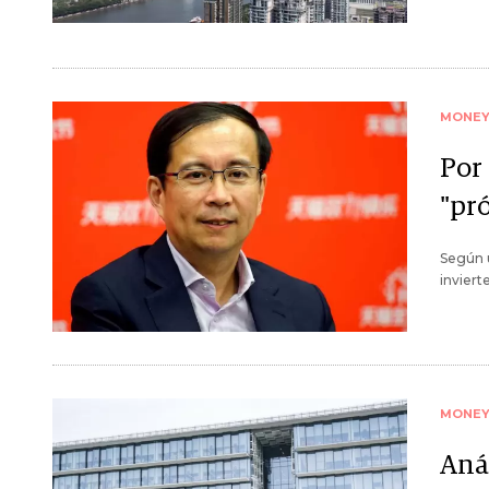
MONE
Por
"pr
Según u
inviert
MONE
Anál