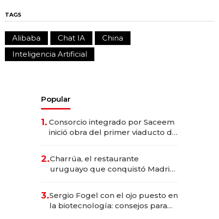
TAGS
Alibaba
Chat IA
China
Inteligencia Artificial
Popular
1.
Consorcio integrado por Saceem
inició obra del primer viaducto de
los Accesos Este a Montevideo;
inversión total asciende a US$ 54
2.
Charrúa, el restaurante
millones
uruguayo que conquistó Madrid:
sirve 300 cubiertos diarios, agota
reservas con un mes de
3.
Sergio Fogel con el ojo puesto en
anticipación y prepara apertura
la biotecnología: consejos para
emprendedores, oportunidades