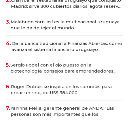
2.
Charrúa, el restaurante uruguayo que conquistó
Madrid: sirve 300 cubiertos diarios, agota reservas
con un mes de anticipación y prepara apertura
3.
Malabrigo Yarn: así es la multinacional uruguaya
que le da de tejer al mundo
4.
De la banca tradicional a Finanzas Abiertas: cómo
avanza el sistema financiero uruguayo
5.
Sergio Fogel con el ojo puesto en la
biotecnología: consejos para emprendedores,
oportunidades de inversión y el rol de la IA
6.
Roger Dubuis se inspira en los samuráis para
crear un reloj de US$ 384.000
7.
Yaninna Mella, gerente general de ANDA: “Las
personas son más importantes que los
problemas”