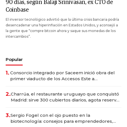
90 días, según Balaji Srinivasan, ex CTO de
Coinbase
El inversor tecnológico advirtió que la última crisis bancaria podría
desencadenar una hiperinflación en Estados Unidos, y aconsejó a
la gente que “compre bitcoin ahora y saque sus monedas de los
intercambios”.
Popular
1.
Consorcio integrado por Saceem inició obra del
primer viaducto de los Accesos Este a
Montevideo; inversión total asciende a US$ 54
millones
2.
Charrúa, el restaurante uruguayo que conquistó
Madrid: sirve 300 cubiertos diarios, agota reservas
con un mes de anticipación y prepara apertura
3.
Sergio Fogel con el ojo puesto en la
biotecnología: consejos para emprendedores,