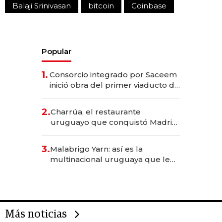
Balaji Srinivasan
bitcoin
Coinbase
Popular
1.
Consorcio integrado por Saceem
inició obra del primer viaducto de
los Accesos Este a Montevideo;
inversión total asciende a US$ 54
2.
Charrúa, el restaurante
millones
uruguayo que conquistó Madrid:
sirve 300 cubiertos diarios, agota
reservas con un mes de
3.
Malabrigo Yarn: así es la
anticipación y prepara apertura
multinacional uruguaya que le
da de tejer al mundo
Más noticias