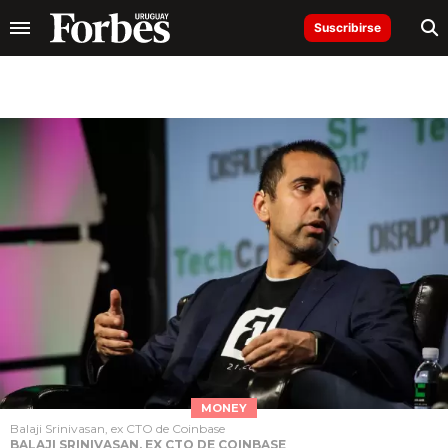
Suscribirse
MONEY
Balaji Srinivasan, ex CTO de Coinbase
BALAJI SRINIVASAN, EX CTO DE COINBASE