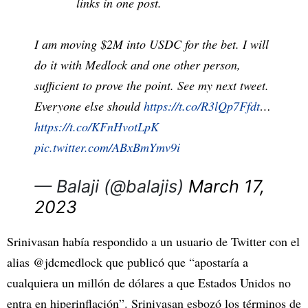
links in one post.
I am moving $2M into USDC for the bet. I will
do it with Medlock and one other person,
sufficient to prove the point. See my next tweet.
Everyone else should
https://t.co/R3lQp7Ffdt
…
https://t.co/KFnHvotLpK
pic.twitter.com/ABxBmYmv9i
— Balaji (@balajis)
March 17,
2023
Srinivasan había respondido a un usuario de Twitter con el
alias @jdcmedlock que publicó que “apostaría a
cualquiera un millón de dólares a que Estados Unidos no
entra en hiperinflación”. Srinivasan esbozó los términos de