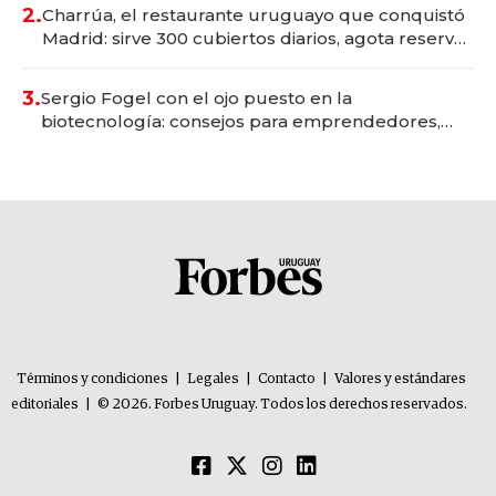
millones
2.
Charrúa, el restaurante uruguayo que conquistó
Madrid: sirve 300 cubiertos diarios, agota reservas
con un mes de anticipación y prepara apertura
3.
Sergio Fogel con el ojo puesto en la
biotecnología: consejos para emprendedores,
oportunidades de inversión y el rol de la IA
Términos y condiciones
|
Legales
|
Contacto
|
Valores y estándares
editoriales
|
© 2026. Forbes Uruguay. Todos los derechos reservados.