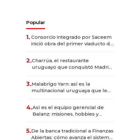
Popular
1.
Consorcio integrado por Saceem
inició obra del primer viaducto de
los Accesos Este a Montevideo;
inversión total asciende a US$ 54
2.
Charrúa, el restaurante
millones
uruguayo que conquistó Madrid:
sirve 300 cubiertos diarios, agota
reservas con un mes de
3.
Malabrigo Yarn: así es la
anticipación y prepara apertura
multinacional uruguaya que le
da de tejer al mundo
4.
Así es el equipo gerencial de
Balanz: misiones, hobbies y
metas para este año
5.
De la banca tradicional a Finanzas
Abiertas: cómo avanza el sistema