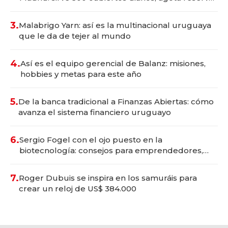
con un mes de anticipación y prepara apertura
3.
Malabrigo Yarn: así es la multinacional uruguaya
que le da de tejer al mundo
4.
Así es el equipo gerencial de Balanz: misiones,
hobbies y metas para este año
5.
De la banca tradicional a Finanzas Abiertas: cómo
avanza el sistema financiero uruguayo
6.
Sergio Fogel con el ojo puesto en la
biotecnología: consejos para emprendedores,
oportunidades de inversión y el rol de la IA
7.
Roger Dubuis se inspira en los samuráis para
crear un reloj de US$ 384.000