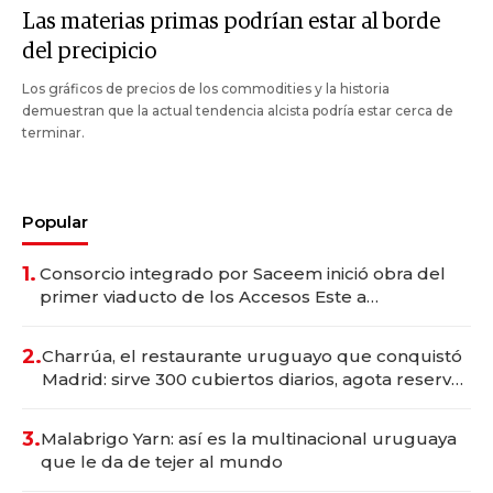
Las materias primas podrían estar al borde
del precipicio
Los gráficos de precios de los commodities y la historia
demuestran que la actual tendencia alcista podría estar cerca de
terminar.
Popular
1.
Consorcio integrado por Saceem inició obra del
primer viaducto de los Accesos Este a
Montevideo; inversión total asciende a US$ 54
millones
2.
Charrúa, el restaurante uruguayo que conquistó
Madrid: sirve 300 cubiertos diarios, agota reservas
con un mes de anticipación y prepara apertura
3.
Malabrigo Yarn: así es la multinacional uruguaya
que le da de tejer al mundo