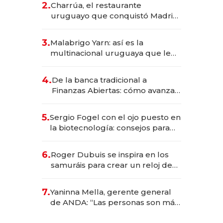
2.
Charrúa, el restaurante
millones
uruguayo que conquistó Madrid:
sirve 300 cubiertos diarios, agota
reservas con un mes de
3.
Malabrigo Yarn: así es la
anticipación y prepara apertura
multinacional uruguaya que le
da de tejer al mundo
4.
De la banca tradicional a
Finanzas Abiertas: cómo avanza
el sistema financiero uruguayo
5.
Sergio Fogel con el ojo puesto en
la biotecnología: consejos para
emprendedores, oportunidades
de inversión y el rol de la IA
6.
Roger Dubuis se inspira en los
samuráis para crear un reloj de
US$ 384.000
7.
Yaninna Mella, gerente general
de ANDA: “Las personas son más
importantes que los problemas”