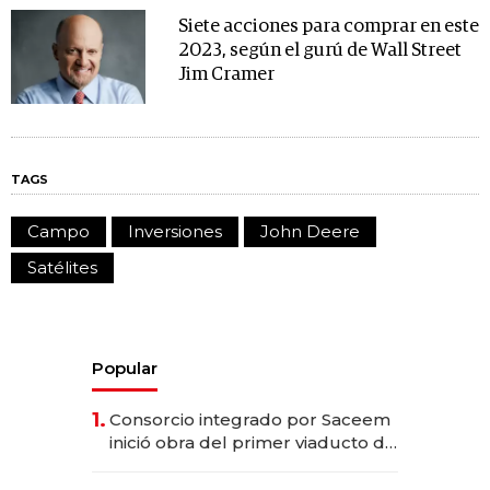
Siete acciones para comprar en este
2023, según el gurú de Wall Street
Jim Cramer
TAGS
Campo
Inversiones
John Deere
Satélites
Popular
1.
Consorcio integrado por Saceem
inició obra del primer viaducto de
los Accesos Este a Montevideo;
inversión total asciende a US$ 54