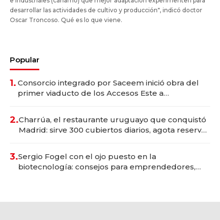
e industriales (cáñamo) que mejor adaptación experimenten para
desarrollar las actividades de cultivo y producción", indicó doctor
Oscar Troncoso. Qué es lo que viene.
Popular
1.
Consorcio integrado por Saceem inició obra del
primer viaducto de los Accesos Este a
Montevideo; inversión total asciende a US$ 54
millones
2.
Charrúa, el restaurante uruguayo que conquistó
Madrid: sirve 300 cubiertos diarios, agota reservas
con un mes de anticipación y prepara apertura
3.
Sergio Fogel con el ojo puesto en la
biotecnología: consejos para emprendedores,
oportunidades de inversión y el rol de la IA