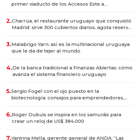
primer viaducto de los Accesos Este a
Montevideo; inversión total asciende a US$ 54
millones
2.
Charrúa, el restaurante uruguayo que conquistó
Madrid: sirve 300 cubiertos diarios, agota reservas
con un mes de anticipación y prepara apertura
3.
Malabrigo Yarn: así es la multinacional uruguaya
que le da de tejer al mundo
4.
De la banca tradicional a Finanzas Abiertas: cómo
avanza el sistema financiero uruguayo
5.
Sergio Fogel con el ojo puesto en la
biotecnología: consejos para emprendedores,
oportunidades de inversión y el rol de la IA
6.
Roger Dubuis se inspira en los samuráis para
crear un reloj de US$ 384.000
7.
Yaninna Mella, gerente general de ANDA: “Las