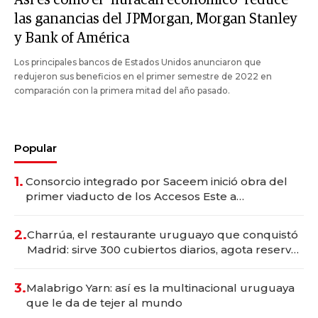
las ganancias del JPMorgan, Morgan Stanley
y Bank of América
Los principales bancos de Estados Unidos anunciaron que
redujeron sus beneficios en el primer semestre de 2022 en
comparación con la primera mitad del año pasado.
Popular
1.
Consorcio integrado por Saceem inició obra del
primer viaducto de los Accesos Este a
Montevideo; inversión total asciende a US$ 54
millones
2.
Charrúa, el restaurante uruguayo que conquistó
Madrid: sirve 300 cubiertos diarios, agota reservas
con un mes de anticipación y prepara apertura
3.
Malabrigo Yarn: así es la multinacional uruguaya
que le da de tejer al mundo