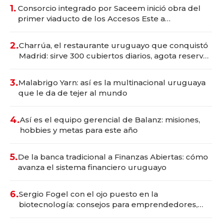
1.
Consorcio integrado por Saceem inició obra del
primer viaducto de los Accesos Este a
Montevideo; inversión total asciende a US$ 54
millones
2.
Charrúa, el restaurante uruguayo que conquistó
Madrid: sirve 300 cubiertos diarios, agota reservas
con un mes de anticipación y prepara apertura
3.
Malabrigo Yarn: así es la multinacional uruguaya
que le da de tejer al mundo
4.
Así es el equipo gerencial de Balanz: misiones,
hobbies y metas para este año
5.
De la banca tradicional a Finanzas Abiertas: cómo
avanza el sistema financiero uruguayo
6.
Sergio Fogel con el ojo puesto en la
biotecnología: consejos para emprendedores,
oportunidades de inversión y el rol de la IA