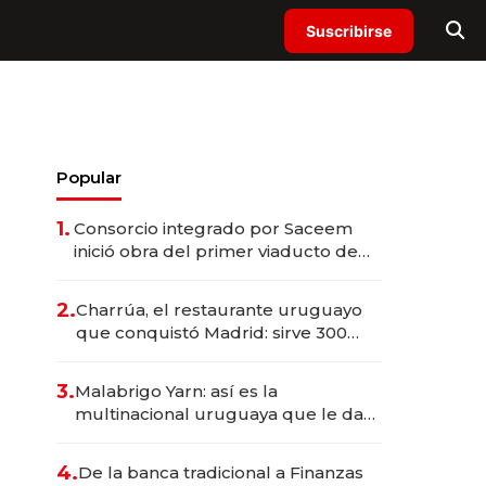
Suscribirse
Popular
1.
Consorcio integrado por Saceem
inició obra del primer viaducto de
los Accesos Este a Montevideo;
inversión total asciende a US$ 54
2.
Charrúa, el restaurante uruguayo
millones
que conquistó Madrid: sirve 300
cubiertos diarios, agota reservas
con un mes de anticipación y
3.
Malabrigo Yarn: así es la
prepara apertura
multinacional uruguaya que le da
de tejer al mundo
4.
De la banca tradicional a Finanzas