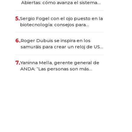
Abiertas: cómo avanza el sistema
financiero uruguayo
5.
Sergio Fogel con el ojo puesto en la
biotecnología: consejos para
emprendedores, oportunidades de
inversión y el rol de la IA
6.
Roger Dubuis se inspira en los
samuráis para crear un reloj de US$
384.000
7.
Yaninna Mella, gerente general de
ANDA: “Las personas son más
importantes que los problemas”