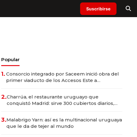
Suscribirse
Popular
1.
Consorcio integrado por Saceem inició obra del
primer viaducto de los Accesos Este a
Montevideo; inversión total asciende a US$ 54
millones
2.
Charrúa, el restaurante uruguayo que
conquistó Madrid: sirve 300 cubiertos diarios,
agota reservas con un mes de anticipación y
prepara apertura
3.
Malabrigo Yarn: así es la multinacional uruguaya
que le da de tejer al mundo