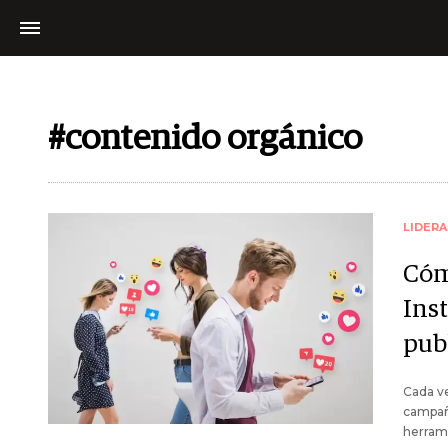
#contenido orgánico
LIDER
Cóm
Ins
pub
Cada ve
campaña
herrami