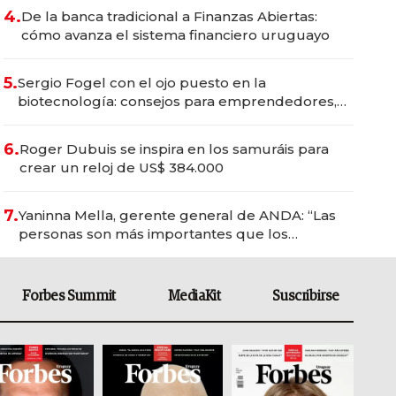
4.
De la banca tradicional a Finanzas Abiertas:
cómo avanza el sistema financiero uruguayo
5.
Sergio Fogel con el ojo puesto en la
biotecnología: consejos para emprendedores,
oportunidades de inversión y el rol de la IA
6.
Roger Dubuis se inspira en los samuráis para
crear un reloj de US$ 384.000
7.
Yaninna Mella, gerente general de ANDA: “Las
personas son más importantes que los
problemas”
Forbes Summit
MediaKit
Suscribirse