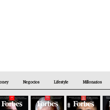
oney
Negocios
Lifestyle
Millonarios