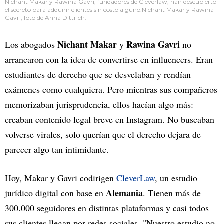
Nichant Makar y Rawina Gavri, fundadores de Cleverlaw, han descubierto
el secreto para adquirir clientes sin costo alguno.Nichant Makar y Rawina
Gavri, foto de Anna Dittrich.
Nichant Makar
Rawina Gavri
Los abogados
y
no
arrancaron con la idea de convertirse en influencers. Eran
estudiantes de derecho que se desvelaban y rendían
exámenes como cualquiera. Pero mientras sus compañeros
memorizaban jurisprudencia, ellos hacían algo más:
creaban contenido legal breve en Instagram. No buscaban
volverse virales, solo querían que el derecho dejara de
parecer algo tan intimidante.
Hoy, Makar y Gavri codirigen
CleverLaw
, un estudio
Alemania
jurídico digital con base en
. Tienen más de
300.000 seguidores en distintas plataformas y casi todos
sus clientes llegan por redes sociales. "Nuestro estudio no