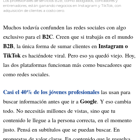
Los profesionales de servicios B2B, como abogados, contadores y
entrenadores, están ganando negocios en Instagram y TikTok, con
adquisición de clientes a costo cero.
Muchos todavía confunden las redes sociales con algo
B2C
exclusivo para el
. Creen que si trabajás en el mundo
B2B
Instagram o
, la única forma de sumar clientes en
TikTok
es haciéndote viral. Pero eso ya quedó viejo. Hoy,
las dos plataformas funcionan más como buscadores que
como redes sociales.
Casi el 40% de los jóvenes profesionales
las usan para
Google
buscar información antes que ir a
. Y eso cambia
todo. No necesitás millones de vistas, sino que tu
contenido le llegue a la persona correcta, en el momento
justo. Pensá en subtítulos que se puedan buscar. En
propuestas de valor claras. En contenido que le resuelva