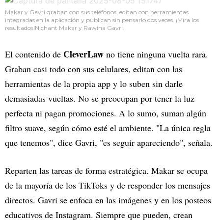
Makar y Gavri graban con sus teléfonos, editan con herramientas
integradas en la aplicación y publican sin pensarlo dos veces. ¡Mira los
resultados!Nichant Makar y Rawina Gavri.
CleverLaw
El contenido de
no tiene ninguna vuelta rara.
Graban casi todo con sus celulares, editan con las
herramientas de la propia app y lo suben sin darle
demasiadas vueltas. No se preocupan por tener la luz
perfecta ni pagan promociones. A lo sumo, suman algún
filtro suave, según cómo esté el ambiente. "La única regla
que tenemos", dice Gavri, "es seguir apareciendo", señala.
Reparten las tareas de forma estratégica. Makar se ocupa
de la mayoría de los TikToks y de responder los mensajes
directos. Gavri se enfoca en las imágenes y en los posteos
educativos de Instagram. Siempre que pueden, crean