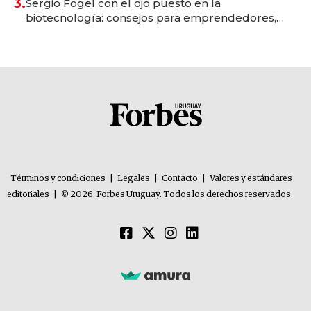
3.
Sergio Fogel con el ojo puesto en la
biotecnología: consejos para emprendedores,
oportunidades de inversión y el rol de la IA
Términos y condiciones
|
Legales
|
Contacto
|
Valores y estándares
editoriales
|
© 2026. Forbes Uruguay. Todos los derechos reservados.