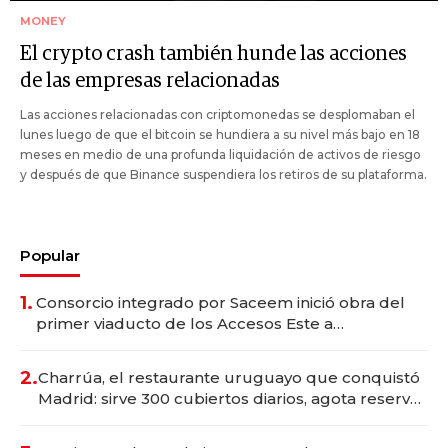
MONEY
El crypto crash también hunde las acciones
de las empresas relacionadas
Las acciones relacionadas con criptomonedas se desplomaban el
lunes luego de que el bitcoin se hundiera a su nivel más bajo en 18
meses en medio de una profunda liquidación de activos de riesgo
y después de que Binance suspendiera los retiros de su plataforma.
Popular
1.
Consorcio integrado por Saceem inició obra del
primer viaducto de los Accesos Este a
Montevideo; inversión total asciende a US$ 54
millones
2.
Charrúa, el restaurante uruguayo que conquistó
Madrid: sirve 300 cubiertos diarios, agota reservas
con un mes de anticipación y prepara apertura