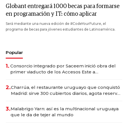
Globant entregará 1000 becas para formarse
en programación y IT: cómo aplicar
Será mediante una nueva edición de #CodeYourFuture, el
programa de becas para jóvenes estudiantes de Latinoamérica.
Popular
1.
Consorcio integrado por Saceem inició obra del
primer viaducto de los Accesos Este a
Montevideo; inversión total asciende a US$ 54
millones
2.
Charrúa, el restaurante uruguayo que conquistó
Madrid: sirve 300 cubiertos diarios, agota reservas
con un mes de anticipación y prepara apertura
3.
Malabrigo Yarn: así es la multinacional uruguaya
que le da de tejer al mundo