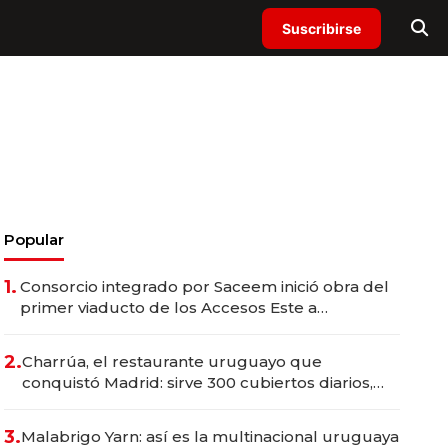
Suscribirse
Popular
1.
Consorcio integrado por Saceem inició obra del
primer viaducto de los Accesos Este a
Montevideo; inversión total asciende a US$ 54
millones
2.
Charrúa, el restaurante uruguayo que
conquistó Madrid: sirve 300 cubiertos diarios,
agota reservas con un mes de anticipación y
prepara apertura
3.
Malabrigo Yarn: así es la multinacional uruguaya