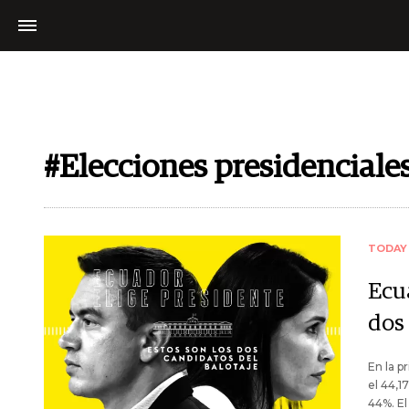
#Elecciones presidenciale
TODAY
Ecua
dos
En la p
el 44,1
44%. El