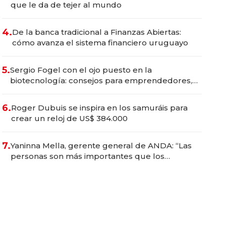
que le da de tejer al mundo
4.
De la banca tradicional a Finanzas Abiertas:
cómo avanza el sistema financiero uruguayo
5.
Sergio Fogel con el ojo puesto en la
biotecnología: consejos para emprendedores,
oportunidades de inversión y el rol de la IA
6.
Roger Dubuis se inspira en los samuráis para
crear un reloj de US$ 384.000
7.
Yaninna Mella, gerente general de ANDA: “Las
personas son más importantes que los
problemas”