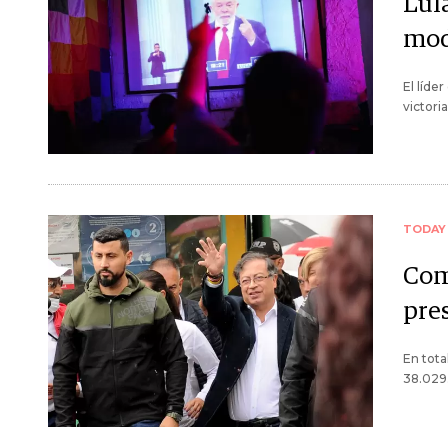
Lula
mod
El líde
victori
TODAY
Com
pre
En tota
38.029.