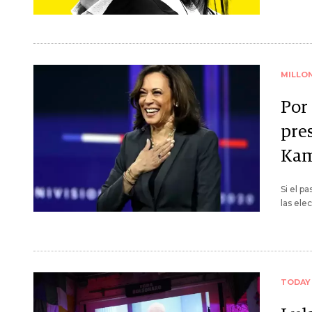
MILLO
Por 
pre
Kam
Si el p
las ele
TODAY