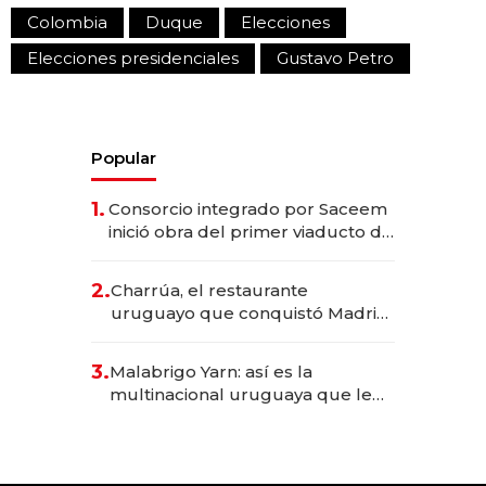
Colombia
Duque
Elecciones
Elecciones presidenciales
Gustavo Petro
Popular
1.
Consorcio integrado por Saceem
inició obra del primer viaducto de
los Accesos Este a Montevideo;
inversión total asciende a US$ 54
2.
Charrúa, el restaurante
millones
uruguayo que conquistó Madrid:
sirve 300 cubiertos diarios, agota
reservas con un mes de
3.
Malabrigo Yarn: así es la
anticipación y prepara apertura
multinacional uruguaya que le
da de tejer al mundo