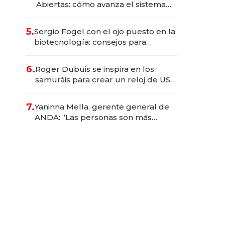
Abiertas: cómo avanza el sistema
financiero uruguayo
5.
Sergio Fogel con el ojo puesto en la
biotecnología: consejos para
emprendedores, oportunidades de
inversión y el rol de la IA
6.
Roger Dubuis se inspira en los
samuráis para crear un reloj de US$
384.000
7.
Yaninna Mella, gerente general de
ANDA: “Las personas son más
importantes que los problemas”