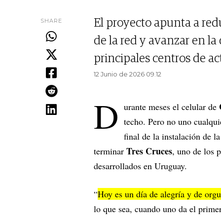
SHARE
El proyecto apunta a red
de la red y avanzar en l
principales centros de act
12 Junio de 2026 09.12
D
urante meses el celular de
techo. Pero no uno cualquie
final de la instalación de l
Tres Cruces
terminar
, uno de los 
desarrollados en Uruguay.
“
Hoy es un día de alegría y de orgu
lo que sea, cuando uno da el prime