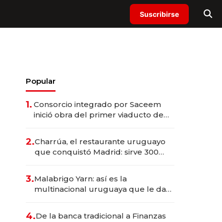
Suscribirse
Popular
1.
Consorcio integrado por Saceem
inició obra del primer viaducto de
los Accesos Este a Montevideo;
inversión total asciende a US$ 54
2.
Charrúa, el restaurante uruguayo
millones
que conquistó Madrid: sirve 300
cubiertos diarios, agota reservas
con un mes de anticipación y
3.
Malabrigo Yarn: así es la
prepara apertura
multinacional uruguaya que le da
de tejer al mundo
4.
De la banca tradicional a Finanzas