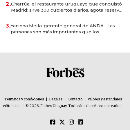
millones
2.
Charrúa, el restaurante uruguayo que conquistó
Madrid: sirve 300 cubiertos diarios, agota reservas
con un mes de anticipación y prepara apertura
3.
Yaninna Mella, gerente general de ANDA: “Las
personas son más importantes que los
problemas”
Términos y condiciones
|
Legales
|
Contacto
|
Valores y estándares
editoriales
|
© 2026. Forbes Uruguay. Todos los derechos reservados.