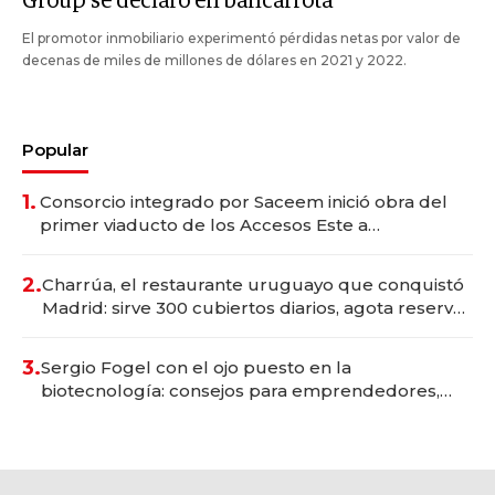
Group se declaró en bancarrota
El promotor inmobiliario experimentó pérdidas netas por valor de
decenas de miles de millones de dólares en 2021 y 2022.
Popular
1.
Consorcio integrado por Saceem inició obra del
primer viaducto de los Accesos Este a
Montevideo; inversión total asciende a US$ 54
millones
2.
Charrúa, el restaurante uruguayo que conquistó
Madrid: sirve 300 cubiertos diarios, agota reservas
con un mes de anticipación y prepara apertura
3.
Sergio Fogel con el ojo puesto en la
biotecnología: consejos para emprendedores,
oportunidades de inversión y el rol de la IA