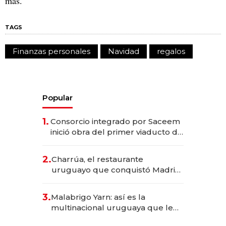
más.
TAGS
Finanzas personales
Navidad
regalos
Popular
1.
Consorcio integrado por Saceem
inició obra del primer viaducto de
los Accesos Este a Montevideo;
inversión total asciende a US$ 54
2.
Charrúa, el restaurante
millones
uruguayo que conquistó Madrid:
sirve 300 cubiertos diarios, agota
reservas con un mes de
3.
Malabrigo Yarn: así es la
anticipación y prepara apertura
multinacional uruguaya que le
da de tejer al mundo