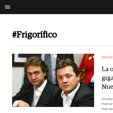
#Frigorífico
NEGOC
La o
giga
Nue
Acusaci
marcaro
mercad