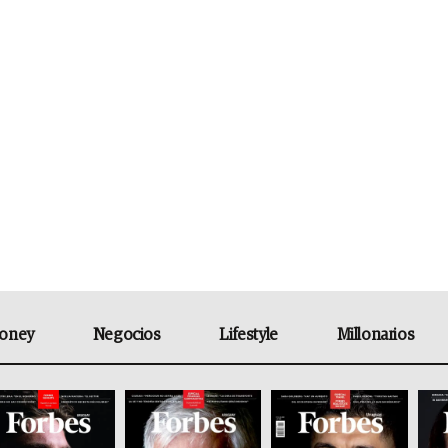
oney
Negocios
Lifestyle
Millonarios