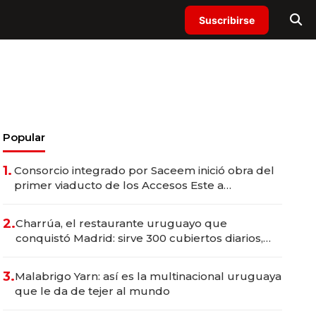
Suscribirse
Popular
1.
Consorcio integrado por Saceem inició obra del
primer viaducto de los Accesos Este a
Montevideo; inversión total asciende a US$ 54
millones
2.
Charrúa, el restaurante uruguayo que
conquistó Madrid: sirve 300 cubiertos diarios,
agota reservas con un mes de anticipación y
prepara apertura
3.
Malabrigo Yarn: así es la multinacional uruguaya
que le da de tejer al mundo