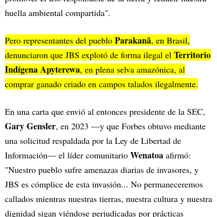
huella ambiental compartida".
Parakanã
Pero representantes del pueblo
, en Brasil,
Territorio
denunciaron que JBS explotó de forma ilegal el
Indígena Apyterewa
, en plena selva amazónica, al
comprar ganado criado en campos talados ilegalmente.
En una carta que envió al entonces presidente de la SEC,
Gary Gensler
, en 2023 —y que Forbes obtuvo mediante
una solicitud respaldada por la Ley de Libertad de
Wenatoa
Información— el líder comunitario
afirmó:
"Nuestro pueblo sufre amenazas diarias de invasores, y
JBS es cómplice de esta invasión... No permaneceremos
callados mientras nuestras tierras, nuestra cultura y nuestra
dignidad sigan viéndose perjudicadas por prácticas