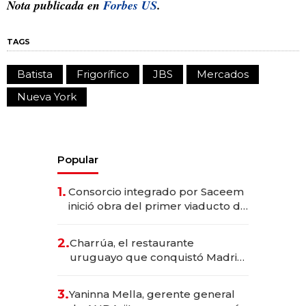
Nota publicada en
Forbes US
.
TAGS
Batista
Frigorífico
JBS
Mercados
Nueva York
Popular
1.
Consorcio integrado por Saceem
inició obra del primer viaducto de
los Accesos Este a Montevideo;
inversión total asciende a US$ 54
2.
Charrúa, el restaurante
millones
uruguayo que conquistó Madrid:
sirve 300 cubiertos diarios, agota
reservas con un mes de
3.
Yaninna Mella, gerente general
anticipación y prepara apertura