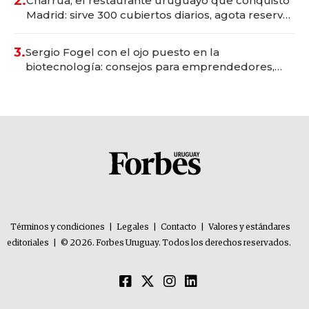
2.
Charrúa, el restaurante uruguayo que conquistó
Madrid: sirve 300 cubiertos diarios, agota reservas
con un mes de anticipación y prepara apertura
3.
Sergio Fogel con el ojo puesto en la
biotecnología: consejos para emprendedores,
oportunidades de inversión y el rol de la IA
Términos y condiciones
|
Legales
|
Contacto
|
Valores y estándares
editoriales
|
© 2026. Forbes Uruguay. Todos los derechos reservados.