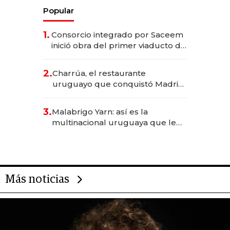
Popular
1.
Consorcio integrado por Saceem
inició obra del primer viaducto de
los Accesos Este a Montevideo;
inversión total asciende a US$ 54
2.
Charrúa, el restaurante
millones
uruguayo que conquistó Madrid:
sirve 300 cubiertos diarios, agota
reservas con un mes de
3.
Malabrigo Yarn: así es la
anticipación y prepara apertura
multinacional uruguaya que le
da de tejer al mundo
Más noticias