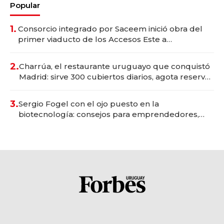
Popular
1.
Consorcio integrado por Saceem inició obra del
primer viaducto de los Accesos Este a
Montevideo; inversión total asciende a US$ 54
millones
2.
Charrúa, el restaurante uruguayo que conquistó
Madrid: sirve 300 cubiertos diarios, agota reservas
con un mes de anticipación y prepara apertura
3.
Sergio Fogel con el ojo puesto en la
biotecnología: consejos para emprendedores,
oportunidades de inversión y el rol de la IA