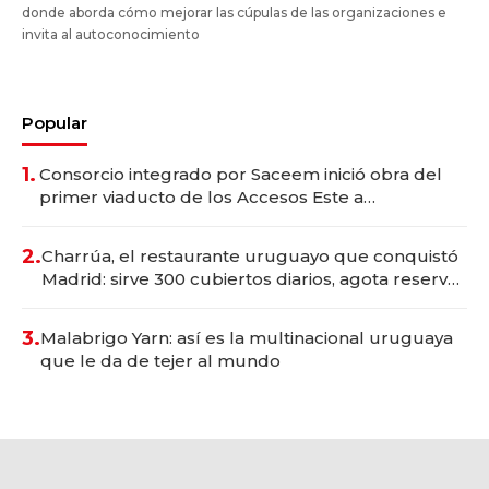
donde aborda cómo mejorar las cúpulas de las organizaciones e
invita al autoconocimiento
Popular
1.
Consorcio integrado por Saceem inició obra del
primer viaducto de los Accesos Este a
Montevideo; inversión total asciende a US$ 54
millones
2.
Charrúa, el restaurante uruguayo que conquistó
Madrid: sirve 300 cubiertos diarios, agota reservas
con un mes de anticipación y prepara apertura
3.
Malabrigo Yarn: así es la multinacional uruguaya
que le da de tejer al mundo