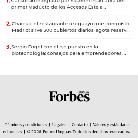
1.
Consorcio integrado por Saceem inició obra del
primer viaducto de los Accesos Este a
Montevideo; inversión total asciende a US$ 54
millones
2.
Charrúa, el restaurante uruguayo que conquistó
Madrid: sirve 300 cubiertos diarios, agota reservas
con un mes de anticipación y prepara apertura
3.
Sergio Fogel con el ojo puesto en la
biotecnología: consejos para emprendedores,
oportunidades de inversión y el rol de la IA
Términos y condiciones
|
Legales
|
Contacto
|
Valores y estándares
editoriales
|
© 2026. Forbes Uruguay. Todos los derechos reservados.