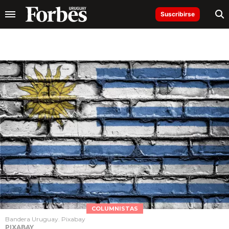
Suscribirse
COLUMNISTAS
Bandera Uruguay. Pixabay
PIXABAY