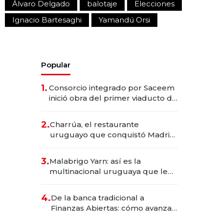
Álvaro Delgado
balotaje
Elecciones
Ignacio Bartesaghi
Yamandú Orsi
Popular
1.
Consorcio integrado por Saceem
inició obra del primer viaducto de
los Accesos Este a Montevideo;
inversión total asciende a US$ 54
2.
Charrúa, el restaurante
millones
uruguayo que conquistó Madrid:
sirve 300 cubiertos diarios, agota
reservas con un mes de
3.
Malabrigo Yarn: así es la
anticipación y prepara apertura
multinacional uruguaya que le
da de tejer al mundo
4.
De la banca tradicional a
Finanzas Abiertas: cómo avanza
el sistema financiero uruguayo