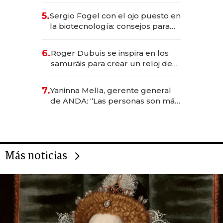
5.
Sergio Fogel con el ojo puesto en
la biotecnología: consejos para
emprendedores, oportunidades
de inversión y el rol de la IA
6.
Roger Dubuis se inspira en los
samuráis para crear un reloj de
US$ 384.000
7.
Yaninna Mella, gerente general
de ANDA: “Las personas son más
importantes que los problemas”
Más noticias