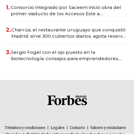
1.
Consorcio integrado por Saceem inició obra del
primer viaducto de los Accesos Este a
Montevideo; inversión total asciende a US$ 54
millones
2.
Charrúa, el restaurante uruguayo que conquistó
Madrid: sirve 300 cubiertos diarios, agota reservas
con un mes de anticipación y prepara apertura
3.
Sergio Fogel con el ojo puesto en la
biotecnología: consejos para emprendedores,
oportunidades de inversión y el rol de la IA
Términos y condiciones
|
Legales
|
Contacto
|
Valores y estándares