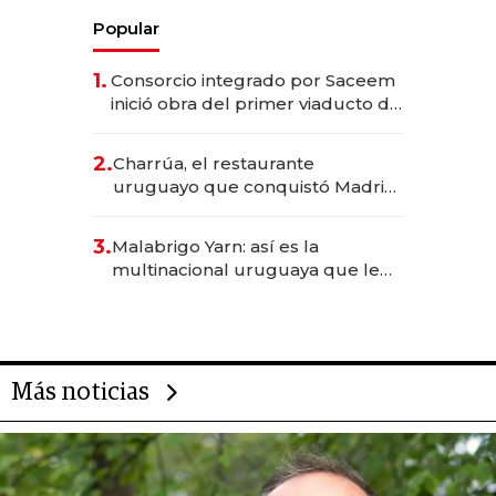
Popular
1.
Consorcio integrado por Saceem
inició obra del primer viaducto de
los Accesos Este a Montevideo;
inversión total asciende a US$ 54
2.
Charrúa, el restaurante
millones
uruguayo que conquistó Madrid:
sirve 300 cubiertos diarios, agota
reservas con un mes de
3.
Malabrigo Yarn: así es la
anticipación y prepara apertura
multinacional uruguaya que le
da de tejer al mundo
Más noticias