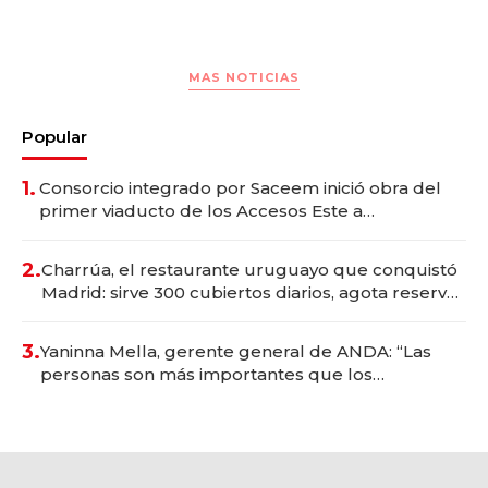
MAS NOTICIAS
Popular
1.
Consorcio integrado por Saceem inició obra del
primer viaducto de los Accesos Este a
Montevideo; inversión total asciende a US$ 54
millones
2.
Charrúa, el restaurante uruguayo que conquistó
Madrid: sirve 300 cubiertos diarios, agota reservas
con un mes de anticipación y prepara apertura
3.
Yaninna Mella, gerente general de ANDA: “Las
personas son más importantes que los
problemas”