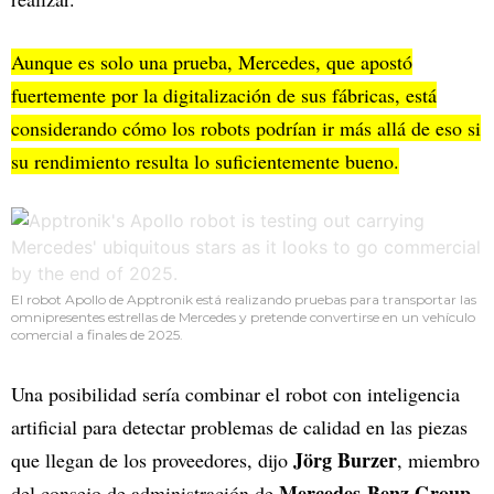
Aunque es solo una prueba, Mercedes, que apostó
fuertemente por la digitalización de sus fábricas, está
considerando cómo los robots podrían ir más allá de eso si
su rendimiento resulta lo suficientemente bueno.
El robot Apollo de Apptronik está realizando pruebas para transportar las
omnipresentes estrellas de Mercedes y pretende convertirse en un vehículo
comercial a finales de 2025.
Una posibilidad sería combinar el robot con inteligencia
artificial para detectar problemas de calidad en las piezas
Jörg Burzer
que llegan de los proveedores, dijo
, miembro
Mercedes-Benz Group
del consejo de administración de