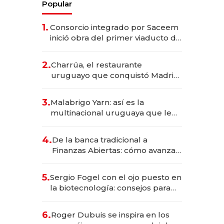
Popular
1.
Consorcio integrado por Saceem
inició obra del primer viaducto de
los Accesos Este a Montevideo;
inversión total asciende a US$ 54
2.
Charrúa, el restaurante
millones
uruguayo que conquistó Madrid:
sirve 300 cubiertos diarios, agota
reservas con un mes de
3.
Malabrigo Yarn: así es la
anticipación y prepara apertura
multinacional uruguaya que le
da de tejer al mundo
4.
De la banca tradicional a
Finanzas Abiertas: cómo avanza
el sistema financiero uruguayo
5.
Sergio Fogel con el ojo puesto en
la biotecnología: consejos para
emprendedores, oportunidades
de inversión y el rol de la IA
6.
Roger Dubuis se inspira en los