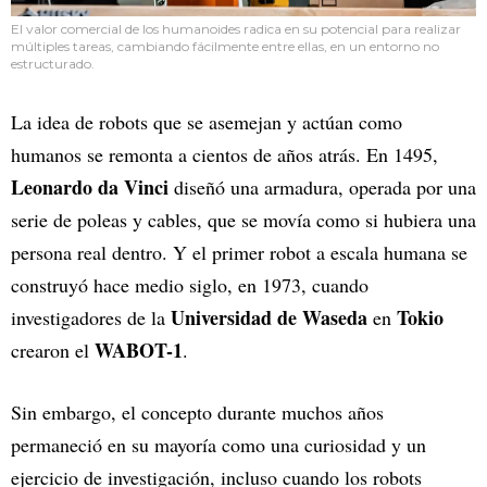
El valor comercial de los humanoides radica en su potencial para realizar
múltiples tareas, cambiando fácilmente entre ellas, en un entorno no
estructurado.
La idea de robots que se asemejan y actúan como
humanos se remonta a cientos de años atrás. En 1495,
Leonardo da Vinci
diseñó una armadura, operada por una
serie de poleas y cables, que se movía como si hubiera una
persona real dentro. Y el primer robot a escala humana se
construyó hace medio siglo, en 1973, cuando
Universidad de Waseda
Tokio
investigadores de la
en
WABOT-1
crearon el
.
Sin embargo, el concepto durante muchos años
permaneció en su mayoría como una curiosidad y un
ejercicio de investigación, incluso cuando los robots