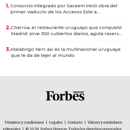
1.
Consorcio integrado por Saceem inició obra del
primer viaducto de los Accesos Este a
Montevideo; inversión total asciende a US$ 54
millones
2.
Charrúa, el restaurante uruguayo que conquistó
Madrid: sirve 300 cubiertos diarios, agota reservas
con un mes de anticipación y prepara apertura
3.
Malabrigo Yarn: así es la multinacional uruguaya
que le da de tejer al mundo
Términos y condiciones
|
Legales
|
Contacto
|
Valores y estándares
editoriales
|
© 2026. Forbes Uruguay. Todos los derechos reservados.