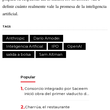
definir cuánto realmente vale la promesa de la inteligencia
artificial.
TAGS
Anthropic
Darío Amodei
Inteligencia Artficial
IPO
OpenAI
salida a bolsa
Sam Altman
Popular
1.
Consorcio integrado por Saceem
inició obra del primer viaducto de
los Accesos Este a Montevideo;
inversión total asciende a US$ 54
2.
Charrúa, el restaurante
millones