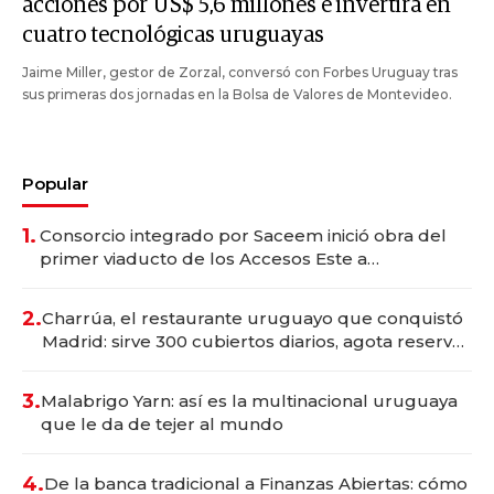
acciones por US$ 5,6 millones e invertirá en
cuatro tecnológicas uruguayas
Jaime Miller, gestor de Zorzal, conversó con Forbes Uruguay tras
sus primeras dos jornadas en la Bolsa de Valores de Montevideo.
Popular
1.
Consorcio integrado por Saceem inició obra del
primer viaducto de los Accesos Este a
Montevideo; inversión total asciende a US$ 54
millones
2.
Charrúa, el restaurante uruguayo que conquistó
Madrid: sirve 300 cubiertos diarios, agota reservas
con un mes de anticipación y prepara apertura
3.
Malabrigo Yarn: así es la multinacional uruguaya
que le da de tejer al mundo
4.
De la banca tradicional a Finanzas Abiertas: cómo