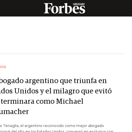
IOS
abogado argentino que triunfa en
ados Unidos y el milagro que evitó
 terminara como Michael
umacher
o Tenaglia, el argentino reconocido como mejor abogado
cional del año en los Estados Unidos, conversó en exclusiva con