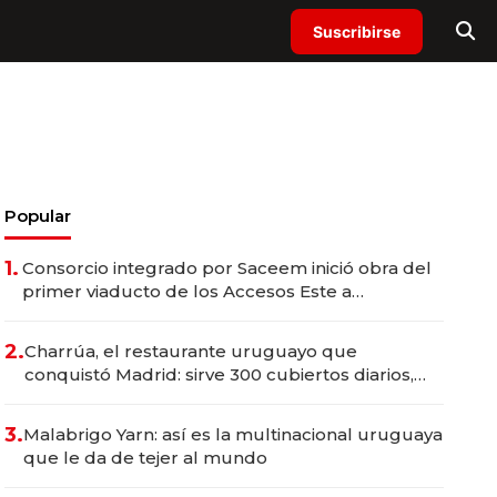
Suscribirse
Popular
1.
Consorcio integrado por Saceem inició obra del
primer viaducto de los Accesos Este a
Montevideo; inversión total asciende a US$ 54
millones
2.
Charrúa, el restaurante uruguayo que
conquistó Madrid: sirve 300 cubiertos diarios,
agota reservas con un mes de anticipación y
prepara apertura
3.
Malabrigo Yarn: así es la multinacional uruguaya
que le da de tejer al mundo