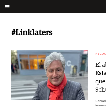
#Linklaters
NEGOC
El 
Est
que
Sch
Conrad
interna