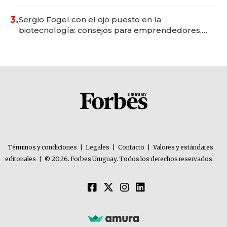
con un mes de anticipación y prepara apertura
3.
Sergio Fogel con el ojo puesto en la
biotecnología: consejos para emprendedores,
oportunidades de inversión y el rol de la IA
Términos y condiciones
|
Legales
|
Contacto
|
Valores y estándares
editoriales
|
© 2026. Forbes Uruguay. Todos los derechos reservados.