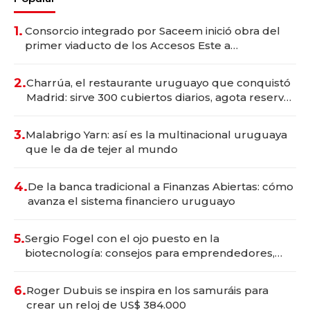
1.
Consorcio integrado por Saceem inició obra del
primer viaducto de los Accesos Este a
Montevideo; inversión total asciende a US$ 54
millones
2.
Charrúa, el restaurante uruguayo que conquistó
Madrid: sirve 300 cubiertos diarios, agota reservas
con un mes de anticipación y prepara apertura
3.
Malabrigo Yarn: así es la multinacional uruguaya
que le da de tejer al mundo
4.
De la banca tradicional a Finanzas Abiertas: cómo
avanza el sistema financiero uruguayo
5.
Sergio Fogel con el ojo puesto en la
biotecnología: consejos para emprendedores,
oportunidades de inversión y el rol de la IA
6.
Roger Dubuis se inspira en los samuráis para
crear un reloj de US$ 384.000