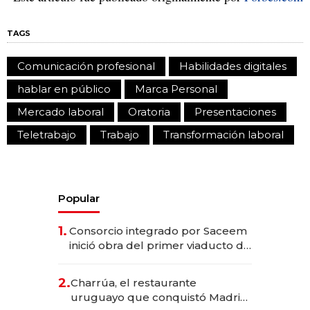
TAGS
Comunicación profesional
Habilidades digitales
hablar en público
Marca Personal
Mercado laboral
Oratoria
Presentaciones
Teletrabajo
Trabajo
Transformación laboral
Popular
1.
Consorcio integrado por Saceem
inició obra del primer viaducto de
los Accesos Este a Montevideo;
inversión total asciende a US$ 54
2.
Charrúa, el restaurante
millones
uruguayo que conquistó Madrid: